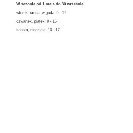
W sezonie od 1 maja do 30 września:
wtorek, środa: w godz. 9 - 17
czwartek, piątek: 9 - 16
sobota, niedziela: 10 - 17
Punkt Informacji Turystycznej w Chrobrzu
Ośrodek Dziedzictwa Kulturowego i Tradycji Rolnej Ponidzia
Pałac Wielopolskich
ul. Parkowa 14
28-425 Chroberz
Telefon:
+48 41 356 40 03 w. 33
Godziny otwarcia:
(okres letni - od kwietnia do października):
środa, czwartek: w godz. 11 - 17