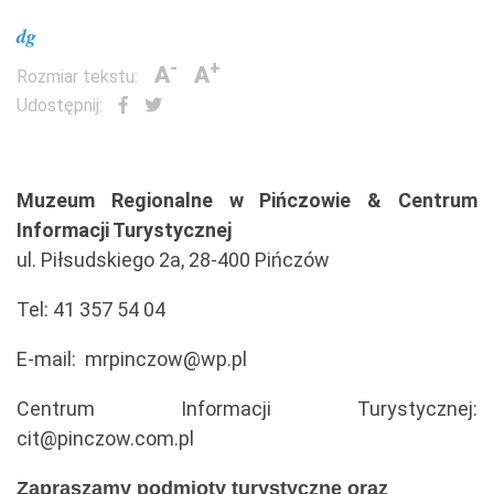
dg
-
+
A
A
Rozmiar tekstu:
Udostępnij:
Muzeum Regionalne w Pińczowie & Centrum
Informacji Turystycznej
ul. Piłsudskiego 2a, 28-400 Pińczów
Tel: 41 357 54 04
E-mail: mrpinczow@wp.pl
Centrum Informacji Turystycznej:
cit@pinczow.com.pl
Zapraszamy podmioty turystyczne oraz