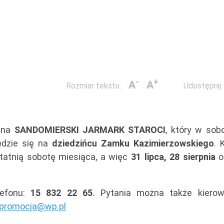
-
+
A
A
Rozmiar tekstu:
Udostępnij:
 na
SANDOMIERSKI JARMARK STAROCI
, który w sob
ędzie się na
dziedzińcu Zamku Kazimierzowskiego
. 
tatnią sobotę miesiąca, a więc
31 lipca, 28 sierpnia
o
efonu:
15 832 22 65
. Pytania można także kiero
promocja@wp.pl