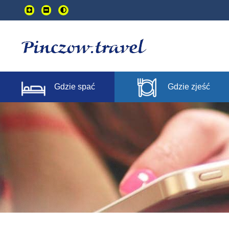
Przejdź
do
treści
głownej
Gdzie spać
Gdzie zjeść