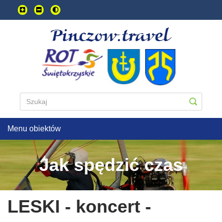
Przejdź
do
treści
głownej
Menu obiektów
Jak spędzić czas
LESKI - koncert -