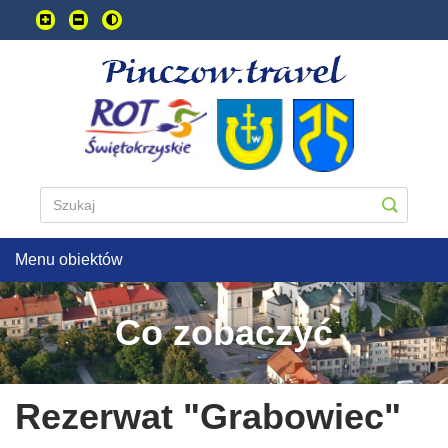
Przejdź
do
treści
głownej
Menu obiektów
Co zobaczyć
Rezerwat "Grabowiec"