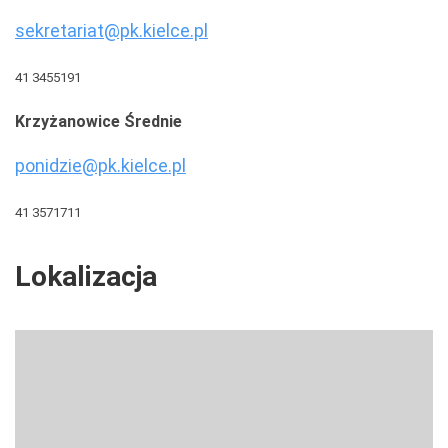
sekretariat@pk.kielce.pl
41 3455191
Krzyżanowice Średnie
ponidzie@pk.kielce.pl
41 3571711
Lokalizacja